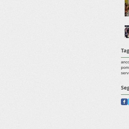
Ta
anc
pom
serv
Seg