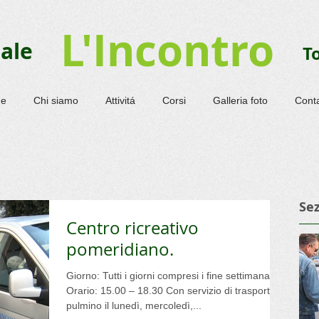
L'Incontro
iale
T
e
Chi siamo
Attivitá
Corsi
Galleria foto
Cont
Sez
Centro ricreativo
pomeridiano.
Giorno: Tutti i giorni compresi i fine settimana.
Orario: 15.00 – 18.30 Con servizio di trasporto in
pulmino il lunedì, mercoledì,...