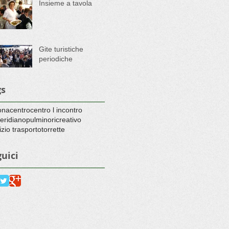
Insieme a tavola
Gite turistiche
periodiche
gs
ona
centro
centro l incontro
eridiano
pulmino
ricreativo
izio trasporto
torrette
uici