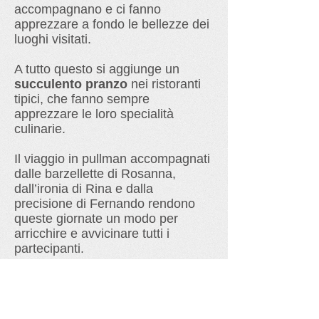
accompagnano e ci fanno
apprezzare a fondo le bellezze dei
luoghi visitati.
A tutto questo si aggiunge un
succulento pranzo
nei ristoranti
tipici, che fanno sempre
apprezzare le loro specialità
culinarie.
Il viaggio in pullman accompagnati
dalle barzellette di Rosanna,
dall’ironia di Rina e dalla
precisione di Fernando rendono
queste giornate un modo per
arricchire e avvicinare tutti i
partecipanti.
Centro L'Incontro
Centro Sociale “L’Incontro”
via Esino 61/A,